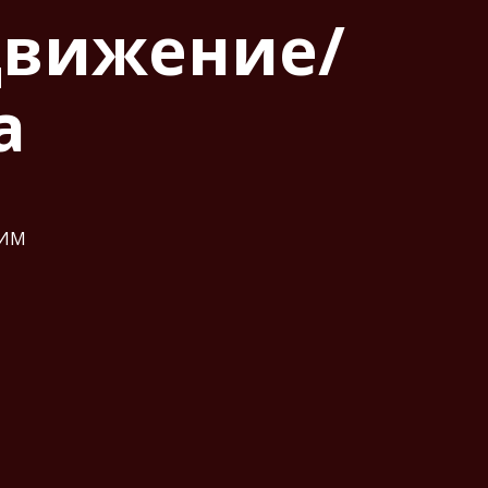
движение/
а
РИМ