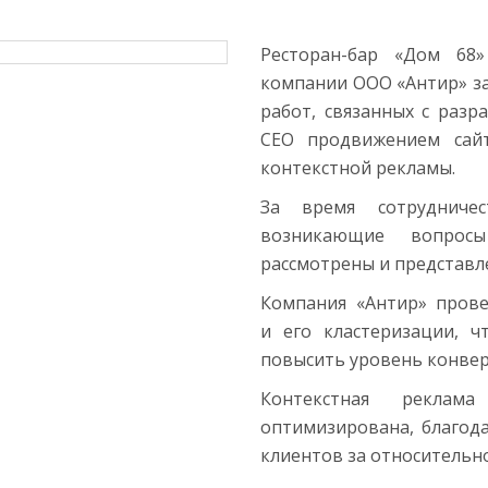
Ресторан-бар «Дом 68»
компании ООО «Антир» з
работ, связанных с разр
CEO продвижением сайт
контекстной рекламы.
За время сотрудниче
возникающие вопрос
рассмотрены и представл
Компания «Антир» прове
и его кластеризации, 
повысить уровень конвер
Контекстная рекла
оптимизирована, благод
клиентов за относительн